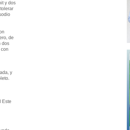
it y dos
tolerar
sodio
con
ero, de
n dos
 con
ada, y
leto.
 Este