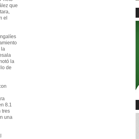
ález que
tara,
n el
engalíes
zamiento
 la
esala
notó la
lo de
con
ra
en 8.1
 tres
on una
l