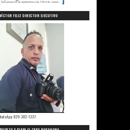
VÍCTOR FELIZ DIRECTOR EJECUTIVO
PRIMICIASDELSUR.COM
hatsApp 829-382-1337
PUERTO Y PLAYA EL CAYO,BARAHONA.