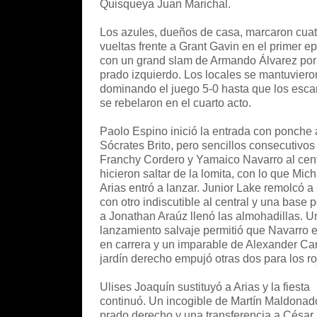
Quisqueya Juan Marichal.
Los azules, dueños de casa, marcaron cuat
vueltas frente a Grant Gavin en el primer e
con un grand slam de Armando Álvarez por
prado izquierdo. Los locales se mantuviero
dominando el juego 5-0 hasta que los escar
se rebelaron en el cuarto acto.
Paolo Espino inició la entrada con ponche 
Sócrates Brito, pero sencillos consecutivos
Franchy Cordero y Yamaico Navarro al cent
hicieron saltar de la lomita, con lo que Mich
Arias entró a lanzar. Junior Lake remolcó a
con otro indiscutible al central y una base 
a Jonathan Araúz llenó las almohadillas. U
lanzamiento salvaje permitió que Navarro e
en carrera y un imparable de Alexander Can
jardín derecho empujó otras dos para los ro
Ulises Joaquín sustituyó a Arias y la fiesta
continuó. Un incogible de Martín Maldonad
prado derecho y una transferencia a César 