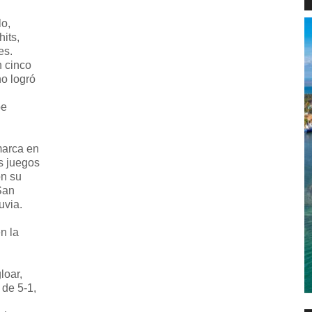
lo,
its,
es.
n cinco
no logró
oe
marca en
es juegos
on su
San
uvia.
n la
loar,
 de 5-1,