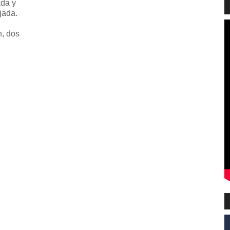
ada y
jada.
n, dos