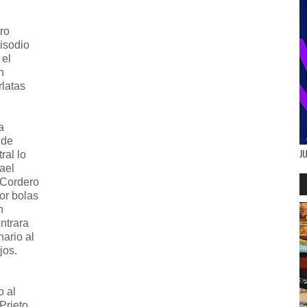
ro
pisodio
 el
n
latas
a
 de
J
ral lo
ael
 Cordero
por bolas
n
ntrara
ario al
jos.
o al
Prieto