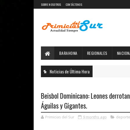
SOBRE NOSOTROS
CONTÁCTENOS
BARAHONA
REGIONALES
NACION
Noticias de Última Hora
Beisbol Dominicano: Leones derrotan 
Águilas y Gigantes.
Primicias del Sur
9 months ago
deport