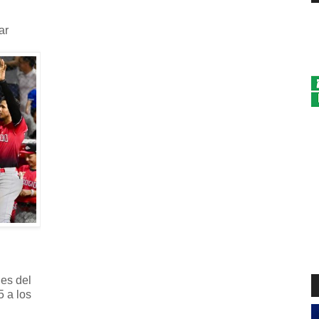
ar
nes del
5 a los