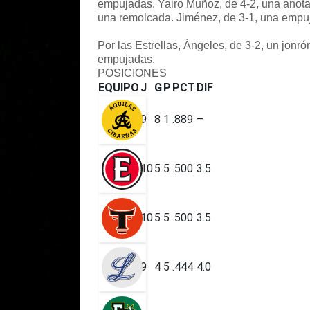
empujadas. Yairo Muñoz, de 4-2, una anot
una remolcada. Jiménez, de 3-1, una empu
Por las Estrellas, Ángeles, de 3-2, un jonró
empujadas.
POSICIONES
EQUIPO
J
G
P
PCT
DIF
9
8
1
.889
–
10
5
5
.500
3.5
10
5
5
.500
3.5
9
4
5
.444
4.0