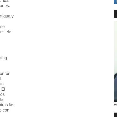
gunda
eones.
ntigua y
 se
 siete
ning
jonrón
l
un
 El
los
de
W
tras las
o con