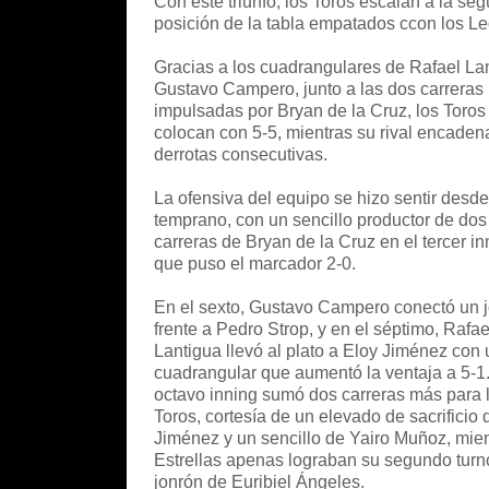
Con este triunfo, los Toros escalan a la se
posición de la tabla empatados ccon los L
Gracias a los cuadrangulares de Rafael La
Gustavo Campero, junto a las dos carreras
impulsadas por Bryan de la Cruz, los Toros
colocan con 5-5, mientras su rival encadena
derrotas consecutivas.
La ofensiva del equipo se hizo sentir desde
temprano, con un sencillo productor de dos
carreras de Bryan de la Cruz en el tercer in
que puso el marcador 2-0.
En el sexto, Gustavo Campero conectó un 
frente a Pedro Strop, y en el séptimo, Rafae
Lantigua llevó al plato a Eloy Jiménez con 
cuadrangular que aumentó la ventaja a 5-1.
octavo inning sumó dos carreras más para 
Toros, cortesía de un elevado de sacrificio 
Jiménez y un sencillo de Yairo Muñoz, mien
Estrellas apenas lograban su segundo turn
jonrón de Euribiel Ángeles.