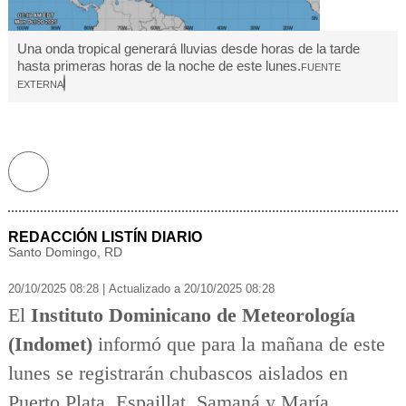
Una onda tropical generará lluvias desde horas de la tarde
hasta primeras horas de la noche de este lunes.
FUENTE
Facebook
EXTERNA
T
w
W
itt
h
e
a
t
REDACCIÓN LISTÍN DIARIO
s
Santo Domingo, RD
a
p
20/10/2025 08:28
|
Actualizado a 20/10/2025 08:28
p
El
Instituto Dominicano de Meteorología
(Indomet)
informó que para la mañana de este
lunes se registrarán chubascos aislados en
Puerto Plata, Espaillat, Samaná y María