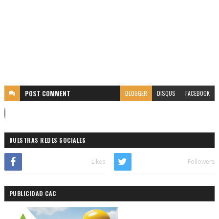
POST
COMMENT
BLOGGER
DISQUS
FACEBOOK
C
o
m
e
NUESTRAS REDES SOCIALES
n
t
Likes
Followers
a
r
i
PUBLICIDAD CAC
o
s