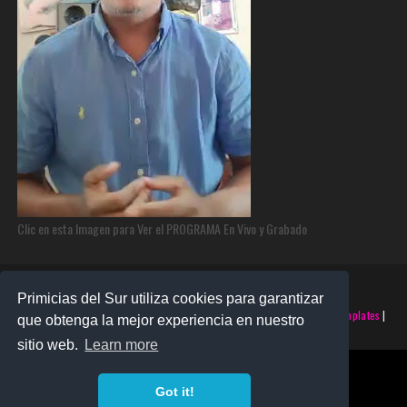
Clic en esta Imagen para Ver el PROGRAMA En Vivo y Grabado
Primicias del Sur utiliza cookies para garantizar
©2025 PRIMICIAS DEL SUR | Derechos Reservados | Creado con
SoraTemplates
|
que obtenga la mejor experiencia en nuestro
Realizado por
SANTO MONTERO
sitio web.
Learn more
Got it!