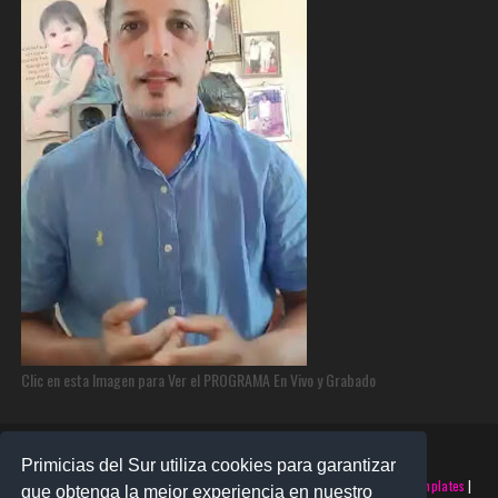
Clic en esta Imagen para Ver el PROGRAMA En Vivo y Grabado
Primicias del Sur utiliza cookies para garantizar
©2025 PRIMICIAS DEL SUR | Derechos Reservados | Creado con
SoraTemplates
|
que obtenga la mejor experiencia en nuestro