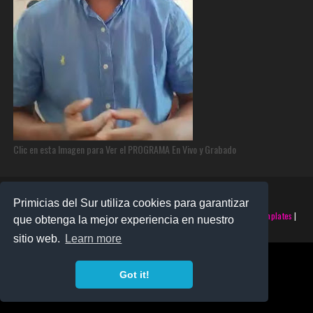
Clic en esta Imagen para Ver el PROGRAMA En Vivo y Grabado
Primicias del Sur utiliza cookies para garantizar
©2025 PRIMICIAS DEL SUR | Derechos Reservados | Creado con
SoraTemplates
|
que obtenga la mejor experiencia en nuestro
Realizado por
SANTO MONTERO
sitio web.
Learn more
Got it!