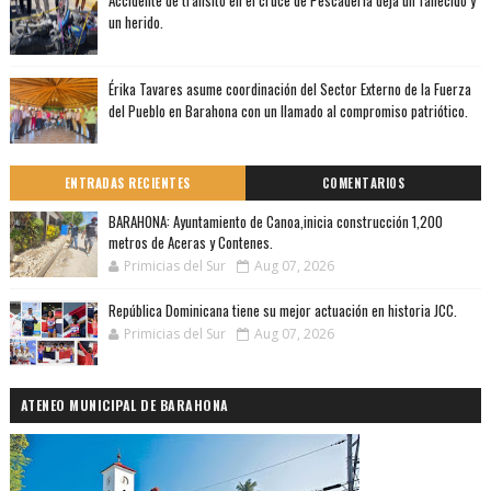
Accidente de tránsito en el cruce de Pescadería deja un fallecido y
un herido.
Érika Tavares asume coordinación del Sector Externo de la Fuerza
del Pueblo en Barahona con un llamado al compromiso patriótico.
ENTRADAS RECIENTES
COMENTARIOS
BARAHONA: Ayuntamiento de Canoa,inicia construcción 1,200
metros de Aceras y Contenes.
Primicias del Sur
Aug 07, 2026
República Dominicana tiene su mejor actuación en historia JCC.
Primicias del Sur
Aug 07, 2026
ATENEO MUNICIPAL DE BARAHONA