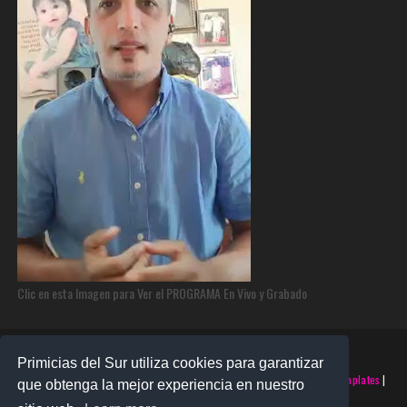
Clic en esta Imagen para Ver el PROGRAMA En Vivo y Grabado
Primicias del Sur utiliza cookies para garantizar
©2025 PRIMICIAS DEL SUR | Derechos Reservados | Creado con
SoraTemplates
|
que obtenga la mejor experiencia en nuestro
Realizado por
SANTO MONTERO