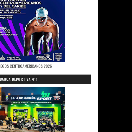
chill del Distrito Nacional, salió
epresidencia de la República.
ngre.
UEGOS CENTROAMERICANOS 2026
olpeada a pesar de su parachoques
BANCA DEPORTIVA 411