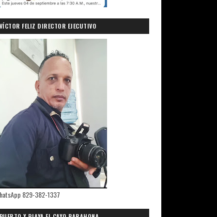
VÍCTOR FELIZ DIRECTOR EJECUTIVO
PRIMICIASDELSUR.COM
hatsApp 829-382-1337
PUERTO Y PLAYA EL CAYO,BARAHONA.