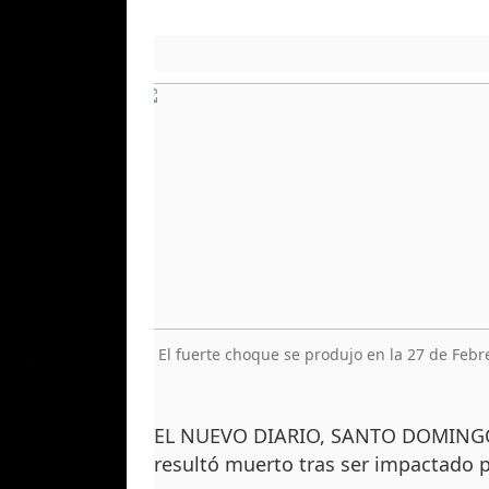
El fuerte choque se produjo en la 27 de Febre
EL NUEVO DIARIO, SANTO DOMINGO.- 
resultó muerto tras ser impactado po