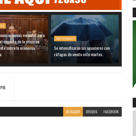
LES
anuncia nuevas medidas para
NACIONALES
el impacto de la crisis en
ente sobre la economía
Se intensificarán los aguaceros con
a.
ráfagas de viento este martes.
 PIB
BLOGGER
DISQUS
FACEBOOK