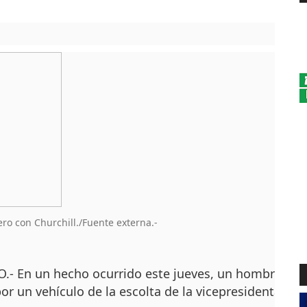
ro con Churchill./Fuente externa.-
En un hecho ocurrido este jueves, un hombre que i
r un vehículo de la escolta de la vicepresidenta de 