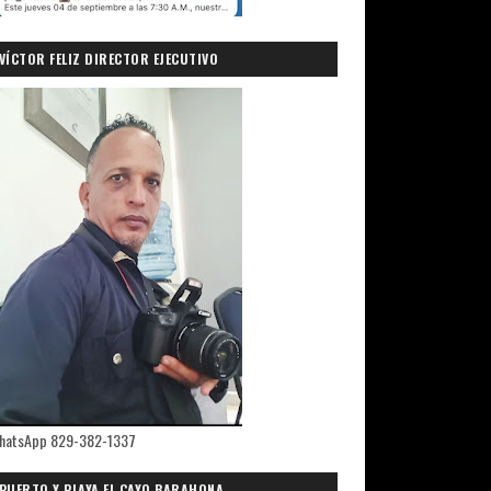
VÍCTOR FELIZ DIRECTOR EJECUTIVO
PRIMICIASDELSUR.COM
hatsApp 829-382-1337
PUERTO Y PLAYA EL CAYO,BARAHONA.