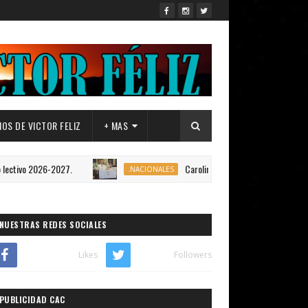
OS DE VICTOR FELIZ
+ MAS
2026-2027.
Carolina Mejía asegura que el PRM se manti
.NACIONALES
NUESTRAS REDES SOCIALES
Likes
Followers
PUBLICIDAD CAC