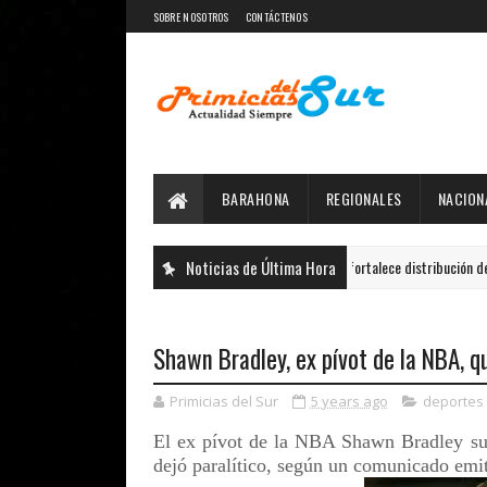
SOBRE NOSOTROS
CONTÁCTENOS
BARAHONA
REGIONALES
NACION
Noticias de Última Hora
TRAE fortalece distribución de autobuses
.NACIONALES
Shawn Bradley, ex pívot de la NBA, qu
Primicias del Sur
5 years ago
deportes
El ex pívot de la NBA Shawn Bradley suf
dejó paralítico, según un comunicado emi