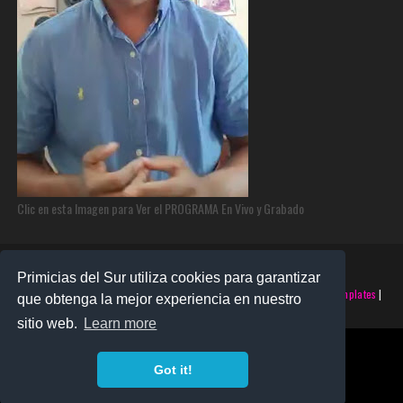
Clic en esta Imagen para Ver el PROGRAMA En Vivo y Grabado
Primicias del Sur utiliza cookies para garantizar
©2025 PRIMICIAS DEL SUR | Derechos Reservados | Creado con
SoraTemplates
|
que obtenga la mejor experiencia en nuestro
Realizado por
SANTO MONTERO
sitio web.
Learn more
Got it!