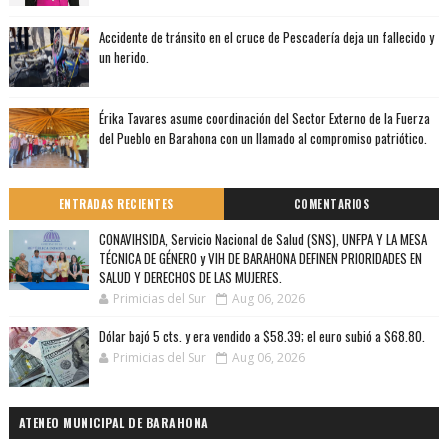
Accidente de tránsito en el cruce de Pescadería deja un fallecido y
un herido.
Érika Tavares asume coordinación del Sector Externo de la Fuerza
del Pueblo en Barahona con un llamado al compromiso patriótico.
ENTRADAS RECIENTES
COMENTARIOS
CONAVIHSIDA, Servicio Nacional de Salud (SNS), UNFPA Y LA MESA
TÉCNICA DE GÉNERO y VIH DE BARAHONA DEFINEN PRIORIDADES EN
SALUD Y DERECHOS DE LAS MUJERES.
Primicias del Sur
Aug 06, 2026
Dólar bajó 5 cts. y era vendido a $58.39; el euro subió a $68.80.
Primicias del Sur
Aug 06, 2026
ATENEO MUNICIPAL DE BARAHONA