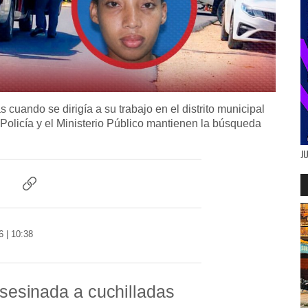
 cuando se dirigía a su trabajo en el distrito municipal
Policía y el Ministerio Público mantienen la búsqueda
J
C
o
p
i
 | 10:38
a
r
e
n
sesinada a cuchilladas
l