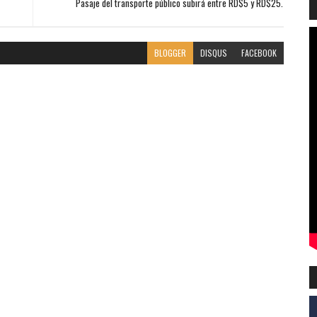
Pasaje del transporte público subirá entre RD$5 y RD$25.
BLOGGER
DISQUS
FACEBOOK