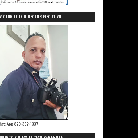
VÍCTOR FELIZ DIRECTOR EJECUTIVO
PRIMICIASDELSUR.COM
hatsApp 829-382-1337
PUERTO Y PLAYA EL CAYO,BARAHONA.