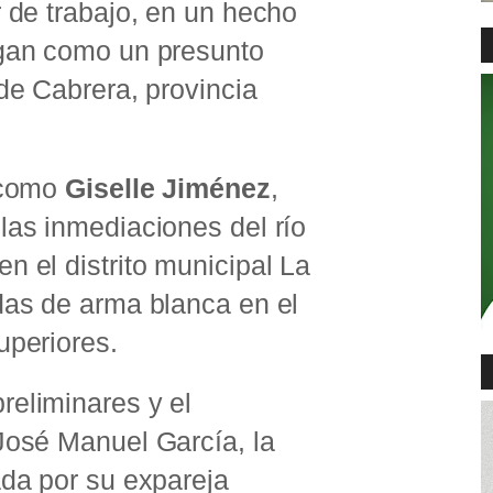
r de trabajo, en un hecho
a
c
igan como un presunto
e
 de Cabrera, provincia
a como
Giselle Jiménez
,
las inmediaciones del río
n el distrito municipal La
das de arma blanca en el
uperiores.
reliminares y el
José Manuel García, la
ada por su expareja