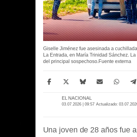
Giselle Jiménez fue asesinada a cuchilladas
La Entrada, en María Trinidad Sánchez. La 
del principal sospechoso.
Fuente externa
B
W
F
T
S
T
l
h
a
w
e
e
u
a
c
i
d
l
EL NACIONAL
e
t
e
t
e
03.07.2026 | 09:57
Actualizado:
03.07.2026
s
s
b
t
g
k
a
o
e
y
p
o
p
Una joven de 28 años fue a
k