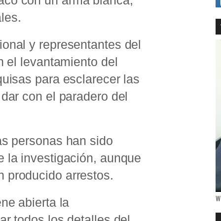
acó con un arma blanca,
les.
ional y representantes del
n el levantamiento del
quisas para esclarecer las
 dar con el paradero del
ias personas han sido
e la investigación, aunque
 producido arrestos.
W
ne abierta la
ar todos los detalles del