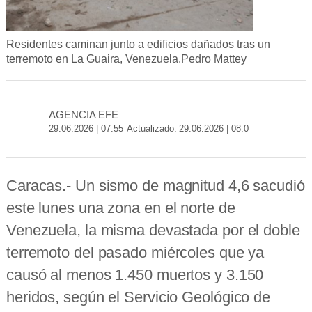
Residentes caminan junto a edificios dañados tras un
F
terremoto en La Guaira, Venezuela.
Pedro Mattey
a
c
T
S
T
e
e
e
e
AGENCIA EFE
b
r
n
l
29.06.2026 | 07:55
Actualizado:
29.06.2026 | 08:0
o
B
W
C
o
l
h
o
k
u
a
p
Caracas.- Un sismo de magnitud 4,6 sacudió
e
t
i
s
s
a
este lunes una zona en el norte de
k
a
r
Venezuela, la misma devastada por el doble
y
p
e
terremoto del pasado miércoles que ya
p
n
l
causó al menos 1.450 muertos y 3.150
a
heridos, según el Servicio Geológico de
c
e