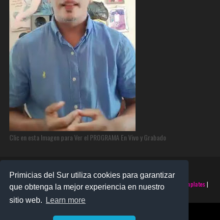
Clic en esta Imagen para Ver el PROGRAMA En Vivo y Grabado
Primicias del Sur utiliza cookies para garantizar
©2025 PRIMICIAS DEL SUR | Derechos Reservados | Creado con
SoraTemplates
|
que obtenga la mejor experiencia en nuestro
Realizado por
SANTO MONTERO
sitio web.
Learn more