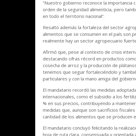
“Nuestro gobierno reconoce la importancia ca
orden de la seguridad alimenticia, pero tamb
en todo el territorio nacional”.
Resaltó además la fortaleza del sector agr
alimentos que se consumen en el país son p
realmente hay un sector agropecuario fuerte
Afirmó que, pese al contexto de crisis intern
destacando cifras récord en productos como e
cosecha de arroz y la producción de plátanos.
tenemos que seguir fortaleciéndolo y tambié
particulares y con la mano amiga del gobiern
El mandatario recordó las medidas adoptadas 
internacionales, como el subsidio a los ferti
% en sus precios, contribuyendo a mantener l
medidas que, aunque son sacrificios fiscale
cantidad de los alimentos que se producen e
El mandatario concluyó felicitando la realiza
hoja de ruta clara, consensuada y orientada a