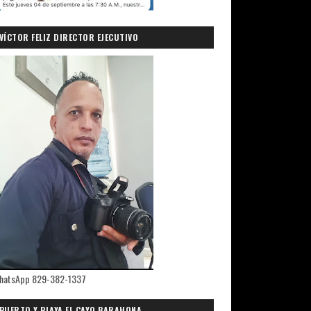
VÍCTOR FELIZ DIRECTOR EJECUTIVO
PRIMICIASDELSUR.COM
hatsApp 829-382-1337
PUERTO Y PLAYA EL CAYO,BARAHONA.