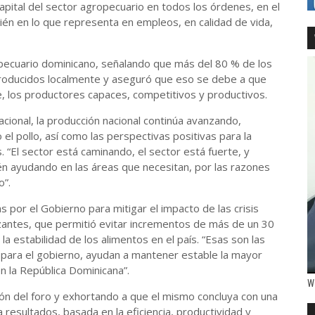
pital del sector agropecuario en todos los órdenes, en el
ién en lo que representa en empleos, en calidad de vida,
opecuario dominicano, señalando que más del 80 % de los
roducidos localmente y aseguró que eso se debe a que
, los productores capaces, competitivos y productivos.
acional, la producción nacional continúa avanzando,
l pollo, así como las perspectivas positivas para la
 “El sector está caminando, el sector está fuerte, y
n ayudando en las áreas que necesitan, por las razones
o”.
por el Gobierno para mitigar el impacto de las crisis
lizantes, que permitió evitar incrementos de más de un 30
a estabilidad de los alimentos en el país. “Esas son las
s para el gobierno, ayudan a mantener estable la mayor
n la República Dominicana”.
W
ción del foro y exhortando a que el mismo concluya con una
 resultados, basada en la eficiencia, productividad y