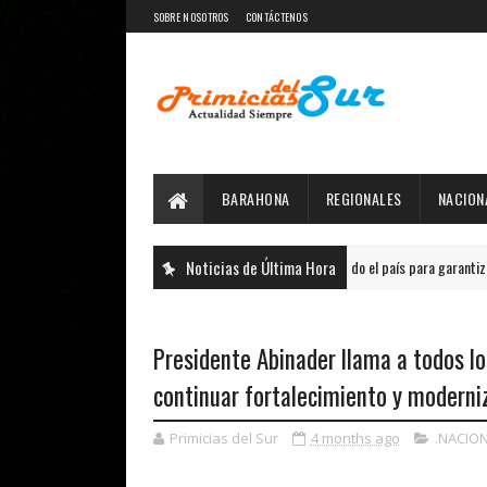
SOBRE NOSOTROS
CONTÁCTENOS
BARAHONA
REGIONALES
NACION
TRAE fortalece distribución de autobuses en todo el país para garantizar transporte
Noticias de Última Hora
Presidente Abinader llama a todos l
continuar fortalecimiento y moderniz
Primicias del Sur
4 months ago
.NACIO