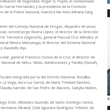
rdinación de Seguridad, Roger G. Pujols; el comisionado
esto García Hernández y la presidenta de la Comisión
vo de la Policía Nacional, maestra Mu-Kien Adriana Sang
ente del Consejo Nacional de Drogas, Alejandro de Jesús
icial, coronel Jorge Rivera López; el director de la Dirección
te Terrestre (Digesett), general Pascual Cruz Méndez; el
general Minoru Matsunaga; el director del Sistema Nacional
o Randolfo Rijo.
scolar, general Francisco Osoria de la Cruz; el director de
 Nacional de Niños, Niñas, Adolescentes y Familia (Dinnaf),
scales integrada por la del Distrito Nacional, Rosalba
 La Vega, Aura Luz García; de María Trinidad Sánchez,
, Claudia Garrido; de San Pedro de Macorís, Suleyka Mateo,
W
omingo Este, Milcíades Guzmán; de Santo Domingo Oeste,
 Hermanas Mirabal, Zoila Agustina Rodríguez Ynfante; de