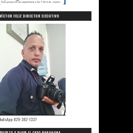
VÍCTOR FELIZ DIRECTOR EJECUTIVO
PRIMICIASDELSUR.COM
hatsApp 829-382-1337
PUERTO Y PLAYA EL CAYO,BARAHONA.