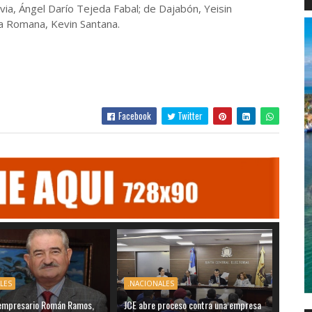
ia, Ángel Darío Tejeda Fabal; de Dajabón, Yeisin
 La Romana, Kevin Santana.
Facebook
Twitter
LES
.NACIONALES
l empresario Román Ramos,
JCE abre proceso contra una empresa