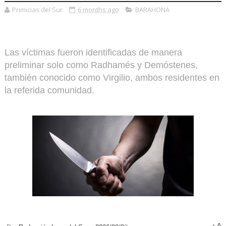
Primicias del Sur
6 months ago
BARAHONA
Las víctimas fueron identificadas de manera
preliminar solo como Radhamés y Demóstenes,
también conocido como Virgilio, ambos residentes en
la referida comunidad.