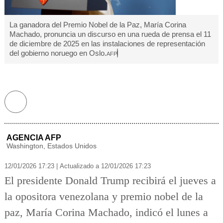
La ganadora del Premio Nobel de la Paz, María Corina
Machado, pronuncia un discurso en una rueda de prensa el 11
de diciembre de 2025 en las instalaciones de representación
Facebook
del gobierno noruego en Oslo.
AFP
T
w
itt
W
e
h
r
a
t
AGENCIA AFP
s
Washington, Estados Unidos
a
p
12/01/2026 17:23
|
Actualizado a 12/01/2026 17:23
El presidente Donald Trump recibirá el jueves a
la opositora venezolana y premio nobel de la
paz, María Corina Machado, indicó el lunes a