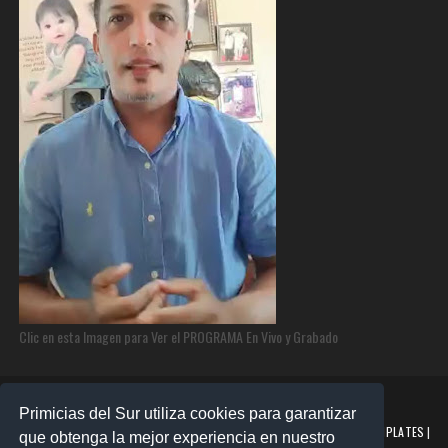
Clic en esta Imagen para Ver el PROGRAMA En Vivo y Grabado
Primicias del Sur utiliza cookies para garantizar
©2025 PRIMICIAS DEL SUR | Derechos Reservados | Creado con
SORATEMPLATES
|
que obtenga la mejor experiencia en nuestro