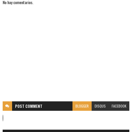
No hay comentarios.
POST
COMMENT
BLOGGER
DISQUS
FACEBOOK
C
o
m