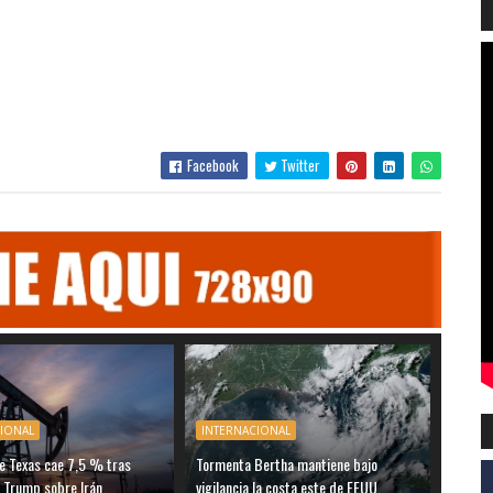
Facebook
Twitter
CIONAL
INTERNACIONAL
e Texas cae 7,5 % tras
Tormenta Bertha mantiene bajo
 Trump sobre Irán.
vigilancia la costa este de EEUU.