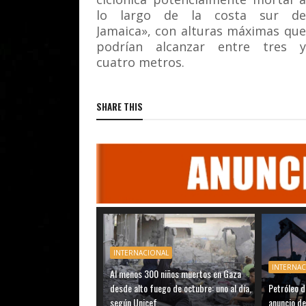
lo largo de la costa sur de
Jamaica», con alturas máximas que
podrían alcanzar entre tres y
cuatro metros.
SHARE THIS
INTERNACIONAL
INTERNA
Al menos 300 niños muertos en Gaza
desde alto fuego de octubre: uno al día,
Petróleo d
según Unicef.
anuncio de