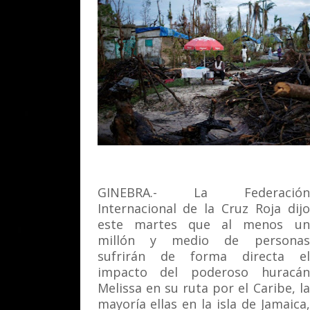
GINEBRA.- La Federación
Internacional de la Cruz Roja dijo
este martes que al menos un
millón y medio de personas
sufrirán de forma directa el
impacto del poderoso huracán
Melissa en su ruta por el Caribe, la
mayoría ellas en la isla de Jamaica,