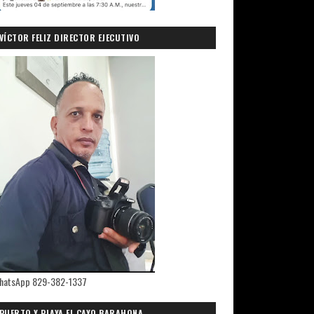
VÍCTOR FELIZ DIRECTOR EJECUTIVO
PRIMICIASDELSUR.COM
hatsApp 829-382-1337
PUERTO Y PLAYA EL CAYO,BARAHONA.