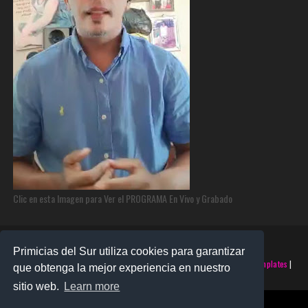
Clic en esta Imagen para Ver el PROGRAMA En Vivo y Grabado
Primicias del Sur utiliza cookies para garantizar
©2025 PRIMICIAS DEL SUR | Derechos Reservados | Creado con
SoraTemplates
|
que obtenga la mejor experiencia en nuestro
Realizado por
SANTO MONTERO
sitio web.
Learn more