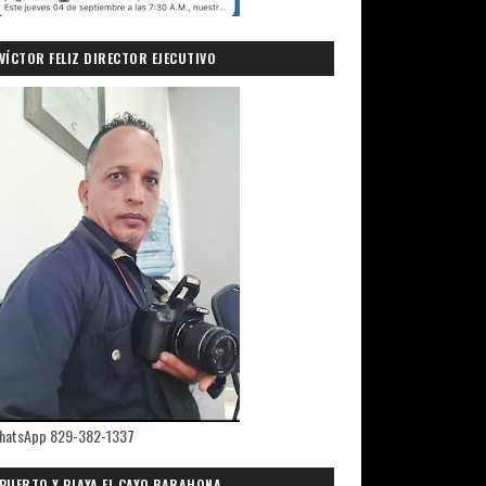
VÍCTOR FELIZ DIRECTOR EJECUTIVO
PRIMICIASDELSUR.COM
hatsApp 829-382-1337
PUERTO Y PLAYA EL CAYO,BARAHONA.