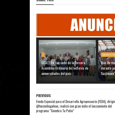
.
BARAHON
UCATEBA fue sede de la Tercera
Más de mil
Asamblea Ordinaria de rectores de
durante j
universidades del país.
Sostienen”
PREVIOUS
Fondo Especial para el Desarrollo Agropecuario (FEDA), dirigi
@hecmiliogalvan, realizó con gran éxito el lanzamiento del
programa “Siembra Tu Patio”