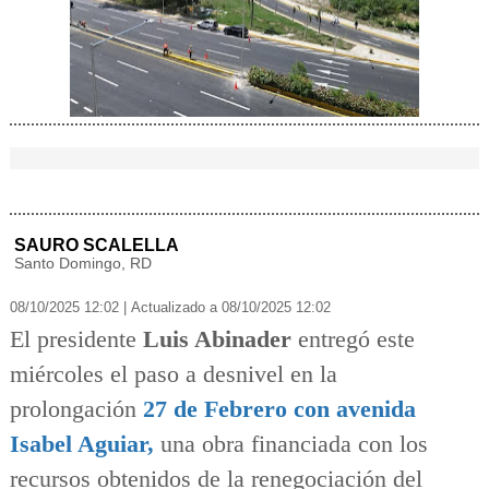
Twitter
Facebook
W
h
SAURO SCALELLA
a
Santo Domingo, RD
t
s
08/10/2025 12:02
|
Actualizado a 08/10/2025 12:02
a
El presidente
Luis Abinader
entregó este
miércoles el paso a desnivel en la
prolongación
27 de Febrero con avenida
Isabel Aguiar,
una obra financiada con los
recursos obtenidos de la renegociación del