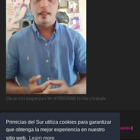
Clic en esta Imagen para Ver el PROGRAMA En Vivo y Grabado
Primicias del Sur utiliza cookies para garantizar
©2025 PRIMICIAS DEL SUR | Derechos Reservados | Creado con
SoraTemplates
|
que obtenga la mejor experiencia en nuestro
Realizado por
SANTO MONTERO
sitio web.
Learn more