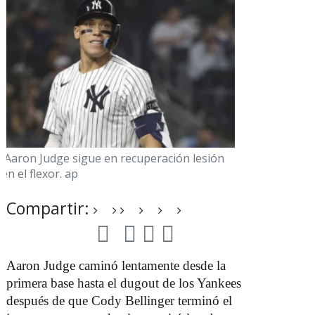
Aaron Judge sigue en recuperación lesión
en el flexor. ap
Compartir:
F
T
L
P
W
T
a
w
i
i
h
e
Aaron Judge caminó lentamente desde la
c
i
n
n
a
l
primera base hasta el dugout de los Yankees
e
t
k
t
t
e
b
t
e
e
s
g
después de que Cody Bellinger terminó el