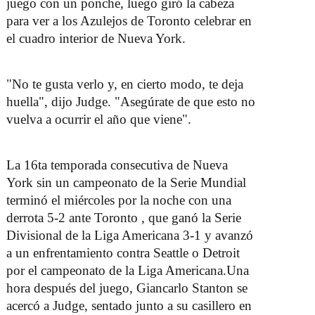
o
e
d
r
A
r
juego con un ponche, luego giró la cabeza
o
r
i
e
p
a
para ver a los Azulejos de Toronto celebrar en
k
I
n
s
p
m
el cuadro interior de Nueva York.
I
c
I
t
I
I
c
o
c
I
c
c
"No te gusta verlo y, en cierto modo, te deja
o
n
o
c
o
o
huella", dijo Judge. "Asegúrate de que esto no
n
n
o
n
n
vuelva a ocurrir el año que viene".
n
La 16ta temporada consecutiva de Nueva
York sin un campeonato de la Serie Mundial
terminó el miércoles por la noche con una
derrota 5-2 ante Toronto , que ganó la Serie
Divisional de la Liga Americana 3-1 y avanzó
a un enfrentamiento contra Seattle o Detroit
por el campeonato de la Liga Americana.
Una
hora después del juego, Giancarlo Stanton se
acercó a Judge, sentado junto a su casillero en