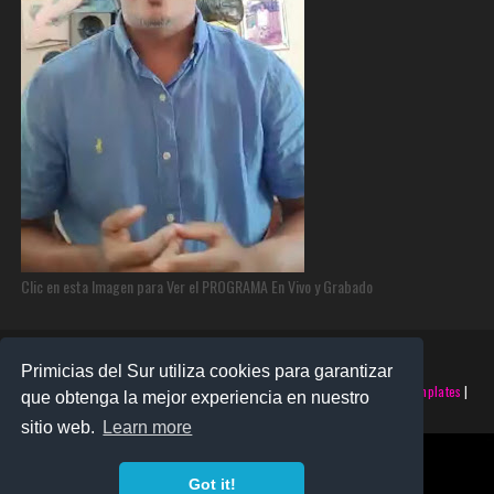
Clic en esta Imagen para Ver el PROGRAMA En Vivo y Grabado
Primicias del Sur utiliza cookies para garantizar
©2025 PRIMICIAS DEL SUR | Derechos Reservados | Creado con
SoraTemplates
|
que obtenga la mejor experiencia en nuestro
Realizado por
SANTO MONTERO
sitio web.
Learn more
Got it!