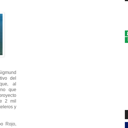
 Sigmund
tivo del
que, al
rno que
proyecto
e 2 mil
eleros y
o Rojo,