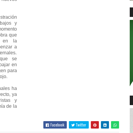
stración
bajos y
 momento
obra que
e en la
menzar a
rnales.
 que se
bajar en
gen para
ojo.
nales ha
ecto, ya
istas y
ía de la
Facebook
Twitter