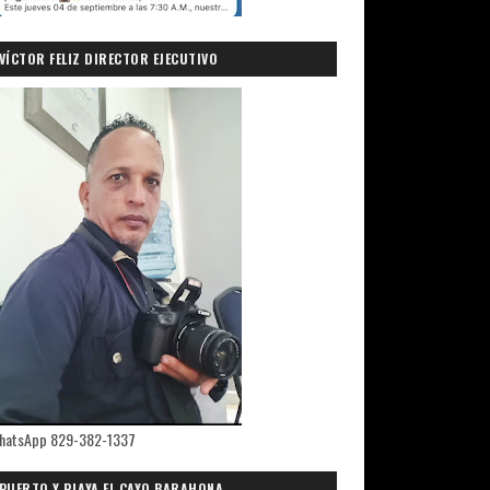
VÍCTOR FELIZ DIRECTOR EJECUTIVO
PRIMICIASDELSUR.COM
hatsApp 829-382-1337
PUERTO Y PLAYA EL CAYO,BARAHONA.