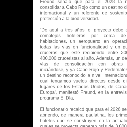
Freund señaló que para el 2028 la 
consolidar a Cabo Rojo como un destino 
internacional y un referente de sostenib
protección a la biodiversidad.
“De aquí a tres años, el proyecto debe 
complejos hoteleros por cerca de
habitaciones, un aeropuerto en operac
todas las vías en funcionalidad y un p
cruceros que esté recibiendo entre 30
400,000 cruceristas al año. Además, un de
vías de consolidación con obras 
iniciándose, y ya Cabo Rojo y Pedernale
un destino reconocido a nivel internaciona
cual tengamos vuelos directos desde di
lugares de los Estados Unidos, de Cana
Europa”, manifestó Freund, en la entrevis
programa El Día,
El funcionario recalcó que para el 2026 se
abriendo, de manera paulatina, los prime
hoteles que se construyen en la actuali
cuales se proyecta generen más de 3,00