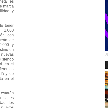
meta es
de marca
ilidad y
de tener
 2,000
ión con
uerto de
0,000 y
stino en
J
nuevas
s siendo
l, en el
ferentes
dá y de
ta en el
 estarán
ros tres
dad, los
0 nuevos