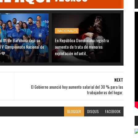
.NACIONALES
al 01 de Barahona dejó su
En República Dominicana registra
el V Campeonato Nacional de
aumento de trata de menores
️💙
explotación infantil.
NEXT
El Gobierno anunció hoy aumento salarial del 30 % para las
trabajadoras del hogar.
BLOGGER
DISQUS
FACEBOOK