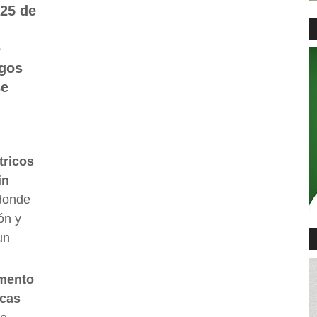
 25 de
e
zgos
se
tricos
in
 donde
ón y
un
mento
icas