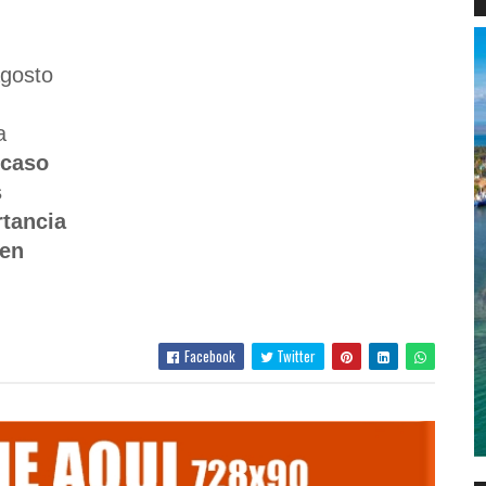
agosto
a
 caso
s
rtancia
 en
Facebook
Twitter