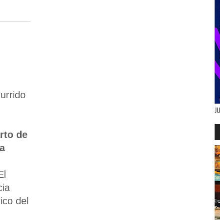
urrido
J
rto de
la
El
cia
co del