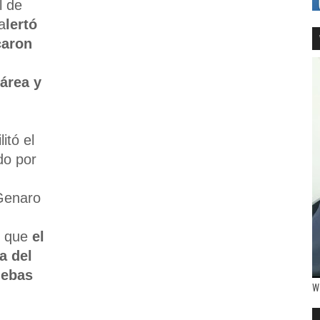
l de
a
lertó
caron
área y
itó el
do por
Genaro
ó que
el
a del
uebas
W