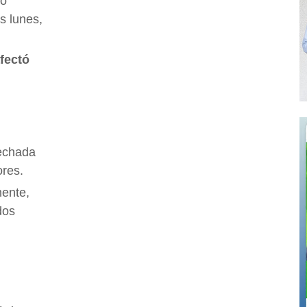
no
s lunes,
fectó
techada
ores.
ente,
dos