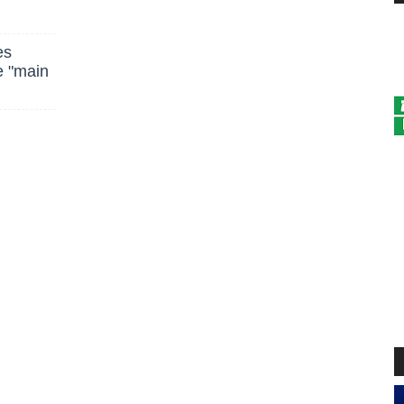
es
e "main