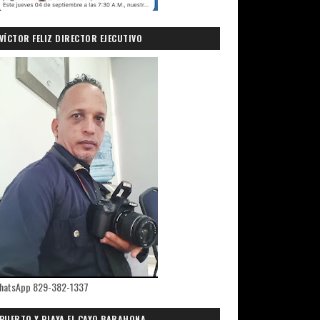
VÍCTOR FELIZ DIRECTOR EJECUTIVO
PRIMICIASDELSUR.COM
hatsApp 829-382-1337
PUERTO Y PLAYA EL CAYO,BARAHONA.