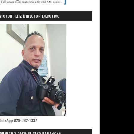
VÍCTOR FELIZ DIRECTOR EJECUTIVO
PRIMICIASDELSUR.COM
hatsApp 829-382-1337
PUERTO Y PLAYA EL CAYO,BARAHONA.