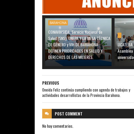
BARAHONA
CONAVIHSIDA, Servicio Nacional de
.
Salud (SNS), UNFPA Y LA MESA TÉCNICA
DE GÉNERO y VIH DE BARAHONA
UCATEBA f
DEFINEN PRIORIDADES EN SALUD Y
Asamblea 
DERECHOS DE LAS MUJERES.
universida
PREVIOUS
Oneida Feliz continúa cumpliendo con agenda de trabajos y
actividades desarrollistas de la Provincia Barahona.
POST
COMMENT
No hay comentarios.