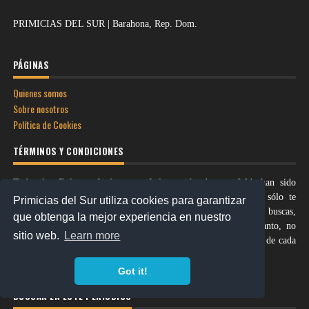
PRIMICIAS DEL SUR | Barahona, Rep. Dom.
PÁGINAS
Quienes somos
Sobre nosotros
Política de Cookies
TÉRMINOS Y CONDICIONES
Todos los Enlaces, Imágenes e Información de esta Web han sido
exclusivamente sacados de sitios públicos de Internet, aquí sólo te
Primicias del Sur utiliza cookies para garantizar
indicamos cómo y dónde se encuentra la información que buscas,
que obtenga la mejor experiencia en nuestro
nosotros no almacenamos ningún tipo de material. Por lo tanto, no
sitio web.
Learn more
infringimos ningún Copyright © ni Derechos de Autor. al final de cada
Post le colocamos “Fuente”
Got it!
BUSCAR EN ESTE PERIODICO