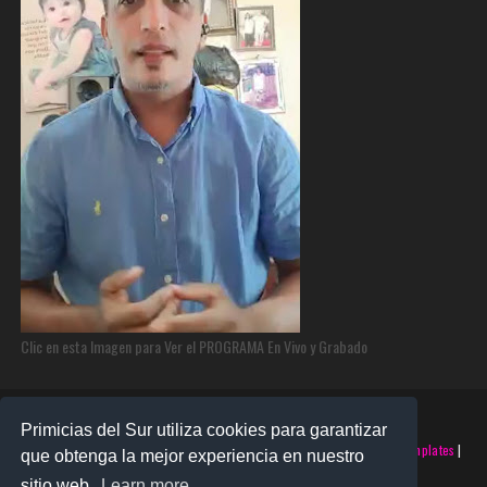
Clic en esta Imagen para Ver el PROGRAMA En Vivo y Grabado
Primicias del Sur utiliza cookies para garantizar
©2025 PRIMICIAS DEL SUR | Derechos Reservados | Creado con
SoraTemplates
|
que obtenga la mejor experiencia en nuestro
Realizado por
SANTO MONTERO
sitio web.
Learn more