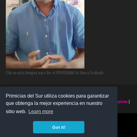
Clic en esta Imagen para Ver el PROGRAMA En Vivo y Grabado
Primicias del Sur utiliza cookies para garantizar
©2025 PRIMICIAS DEL SUR | Derechos Reservados | Creado con
SoraTemplates
|
que obtenga la mejor experiencia en nuestro
Realizado por
SANTO MONTERO
sitio web.
Learn more
Got it!