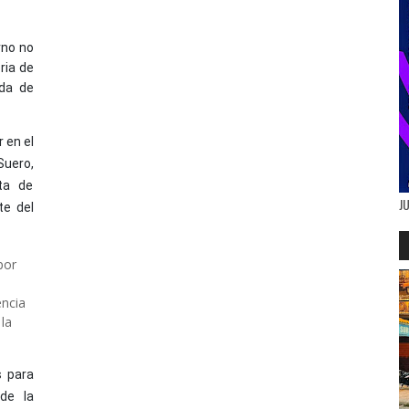
rno no
ria de
da de
 en el
 Suero,
ta de
J
te del
por
ncia
la
 para
de la