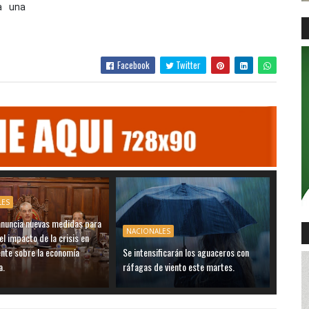
ía una
Facebook
Twitter
LES
anuncia nuevas medidas para
NACIONALES
el impacto de la crisis en
ente sobre la economía
Se intensificarán los aguaceros con
a.
ráfagas de viento este martes.