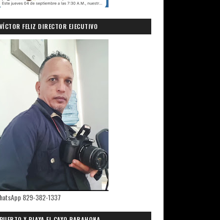
VÍCTOR FELIZ DIRECTOR EJECUTIVO
PRIMICIASDELSUR.COM
hatsApp 829-382-1337
PUERTO Y PLAYA EL CAYO,BARAHONA.