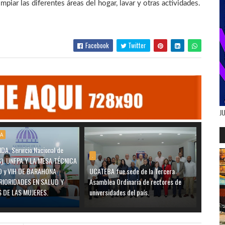
mpiar las diferentes áreas del hogar, lavar y otras actividades.
Facebook
Twitter
J
A
DA, Servicio Nacional de
.
S), UNFPA Y LA MESA TÉCNICA
O y VIH DE BARAHONA
UCATEBA fue sede de la Tercera
RIORIDADES EN SALUD Y
Asamblea Ordinaria de rectores de
 DE LAS MUJERES.
universidades del país.