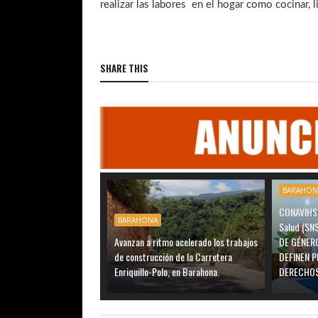
realizar las labores en el hogar como cocinar, li
SHARE THIS
BARAHON
CONAVIHSI
BARAHONA
Salud (SN
Avanzan a ritmo acelerado los trabajos
DE GÉNER
de construcción de la Carretera
DEFINEN P
Enriquillo-Polo, en Barahona.
DERECHOS