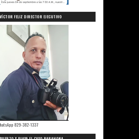
VÍCTOR FELIZ DIRECTOR EJECUTIVO
PRIMICIASDELSUR.COM
hatsApp 829-382-1337
PUERTO Y PLAYA EL CAYO,BARAHONA.