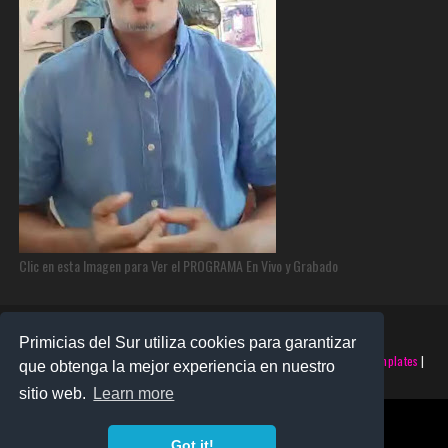
Clic en esta Imagen para Ver el PROGRAMA En Vivo y Grabado
Primicias del Sur utiliza cookies para garantizar
©2025 PRIMICIAS DEL SUR | Derechos Reservados | Creado con
SoraTemplates
|
que obtenga la mejor experiencia en nuestro
Realizado por
SANTO MONTERO
sitio web.
Learn more
Got it!