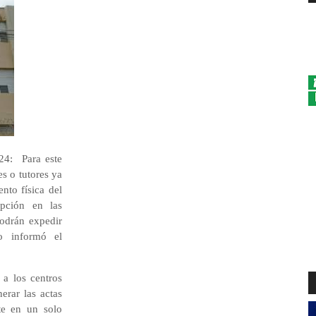
4: Para este
es o tutores ya
nto física del
ipción en las
podrán expedir
o informó el
 a los centros
erar las actas
nte en un solo