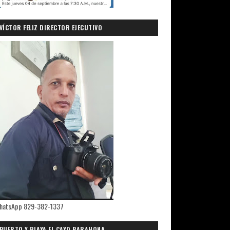
VÍCTOR FELIZ DIRECTOR EJECUTIVO
PRIMICIASDELSUR.COM
hatsApp 829-382-1337
PUERTO Y PLAYA EL CAYO,BARAHONA.