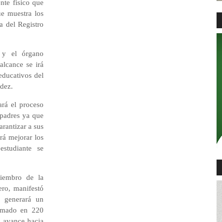
ente físico que
ue muestra los
a del Registro
a y el órgano
alcance se irá
educativos del
dez.
ará el proceso
 padres ya que
arantizar a sus
rá mejorar los
estudiante se
miembro de la
ro, manifestó
o generará un
timado en 220
n avance hacia