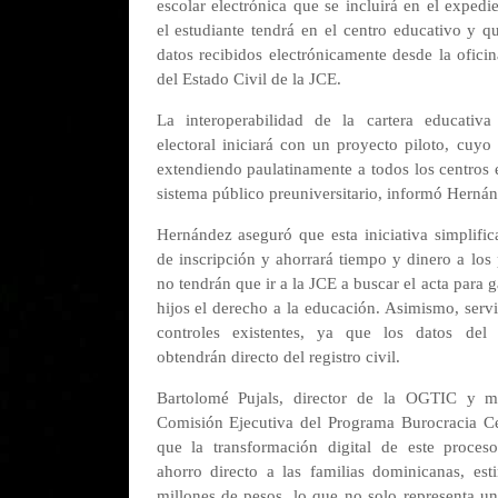
escolar electrónica que se incluirá en el expedi
el estudiante tendrá en el centro educativo y q
datos recibidos electrónicamente desde la oficin
del Estado Civil de la JCE.
La interoperabilidad de la cartera educativ
electoral iniciará con un proyecto piloto, cuyo 
extendiendo paulatinamente a todos los centros 
sistema público preuniversitario, informó Hernán
Hernández aseguró que esta iniciativa simplific
de inscripción y ahorrará tiempo y dinero a los
no tendrán que ir a la JCE a buscar el acta para g
hijos el derecho a la educación. Asimismo, servi
controles existentes, ya que los datos del 
obtendrán directo del registro civil.
Bartolomé Pujals, director de la OGTIC y 
Comisión Ejecutiva del Programa Burocracia Ce
que la transformación digital de este proces
ahorro directo a las familias dominicanas, es
millones de pesos, lo que no solo representa u