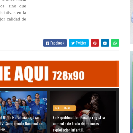
cos, sino que
iciativas en la
jor calidad de
Facebook
Twitter
.NACIONALES
al 01 de Barahona dejó su
En República Dominicana registra
el V Campeonato Nacional de
aumento de trata de menores
️💙
explotación infantil.