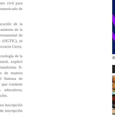
stro civil para
 comunicado de
ucación de la
amiento de la
bernamental de
n (OGTIC), se
ocracia Cero).
cnología de la
J
nerd, explicó
 plataforma X-
rar de manera
el Sistema de
 que contiene
 educativos,
ción.
ara inscripción
de inscripción