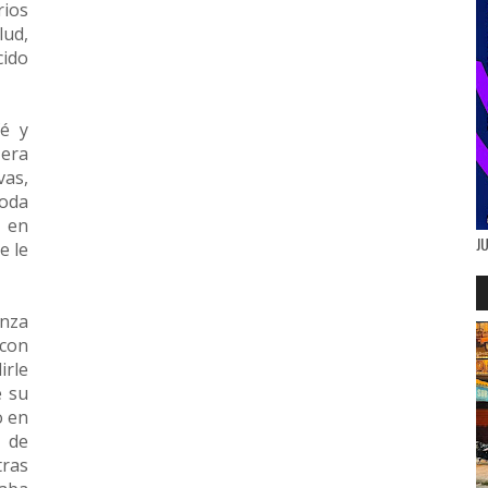
rios
lud,
ido
fé y
era
vas,
toda
a en
J
e le
anza
 con
irle
e su
o en
 de
tras