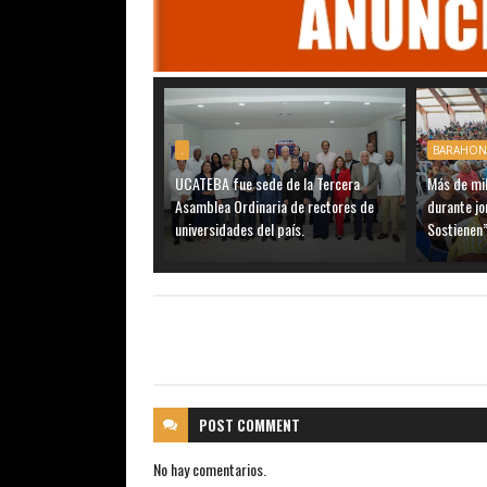
.
BARAHON
UCATEBA fue sede de la Tercera
Más de mil
Asamblea Ordinaria de rectores de
durante j
universidades del país.
Sostienen”
POST
COMMENT
No hay comentarios.