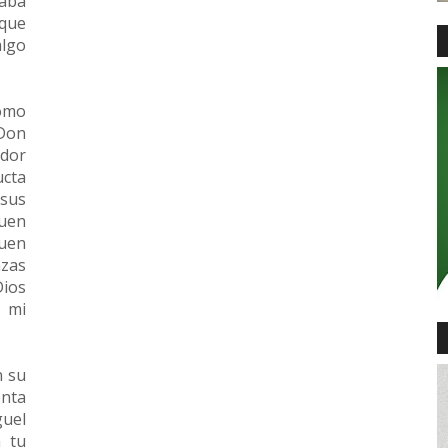
aba
que
lgo
como
 Don
dor
cta
sus
uen
uen
nzas
Dios
z mi
n su
enta
guel
n tu