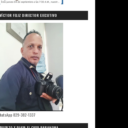
VÍCTOR FELIZ DIRECTOR EJECUTIVO
PRIMICIASDELSUR.COM
hatsApp 829-382-1337
PUERTO Y PLAYA EL CAYO,BARAHONA.