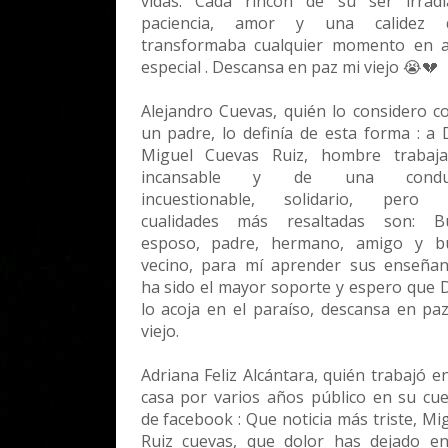
vidas. Cada rincón de su ser irradi
paciencia, amor y una calidez 
transformaba cualquier momento en a
especial . Descansa en paz mi viejo 😭💔
Alejandro Cuevas, quién lo considero 
un padre, lo definía de esta forma : a
Miguel Cuevas Ruiz, hombre trabaja
incansable y de una condu
incuestionable, solidario, pero 
cualidades más resaltadas son: B
esposo, padre, hermano, amigo y b
vecino, para mí aprender sus enseña
ha sido el mayor soporte y espero que 
lo acoja en el paraíso, descansa en pa
viejo.
Adriana Feliz Alcántara, quién trabajó e
casa por varios años público en su cu
de facebook : Que noticia más triste, Mi
Ruiz cuevas, que dolor has dejado e