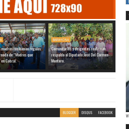
A
BARAHONA
 madres recibieron regalos
Comunitarios y dirigentes reafirman
ornada de “Madres que
respaldo al Diputado José Del Carmen
 en Cabral.
Montero.
BLOGGER
DISQUS
FACEBOOK
W