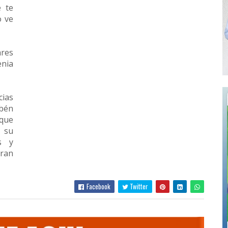
 te
o ve
ares
enia
cias
ubén
 que
 su
s y
gran
Facebook
Twitter