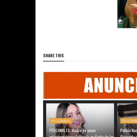
SHARE THIS
REGIONALES
REGIONA
PEDERNALES: Madre de joven
Policía Na
estadounidense fallecida en Bahía de las
flagrante 