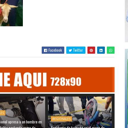
Facebook
Twitter
LES
REGIONALES
cional apresa a un hombre en
delito portando arma de
Accidente de tránsito en el cruce de