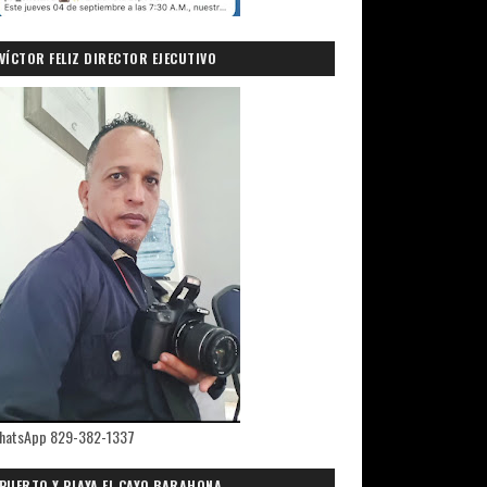
VÍCTOR FELIZ DIRECTOR EJECUTIVO
PRIMICIASDELSUR.COM
hatsApp 829-382-1337
PUERTO Y PLAYA EL CAYO,BARAHONA.