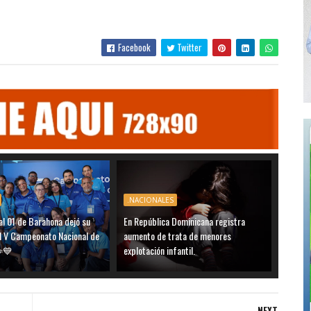
Facebook
Twitter
.NACIONALES
al 01 de Barahona dejó su
En República Dominicana registra
el V Campeonato Nacional de
aumento de trata de menores
️💙
explotación infantil.
NEXT