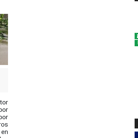
or
por
por
ros
 en