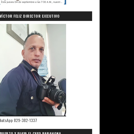
VÍCTOR FELIZ DIRECTOR EJECUTIVO
PRIMICIASDELSUR.COM
hatsApp 829-382-1337
PUERTO Y PLAYA EL CAYO,BARAHONA.