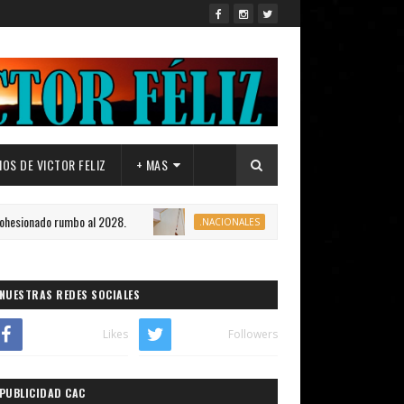
OS DE VICTOR FELIZ
+ MAS
 rumbo al 2028.
Gobierno repara 14,664 aulas en 1,451 
.NACIONALES
NUESTRAS REDES SOCIALES
Likes
Followers
PUBLICIDAD CAC