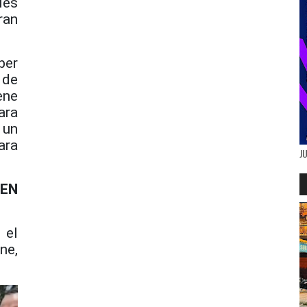
les
ran
ber
 de
ene
ara
 un
ara
J
 EN
 el
ne,