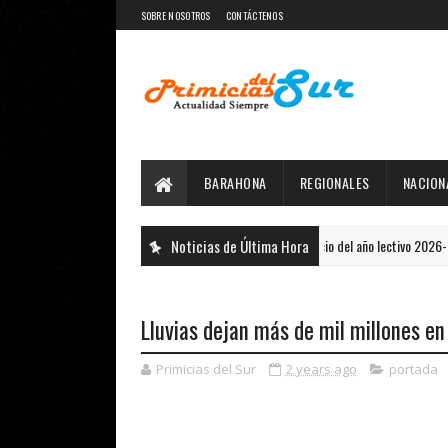
SOBRE NOSOTROS
CONTÁCTENOS
BARAHONA
REGIONALES
NACION
 para garantizar transporte escolar de cara al inicio del año lectivo 2026-2027.
Noticias de Última Hora
Lluvias dejan más de mil millones en
Primicias del Sur
2 years ago
portada