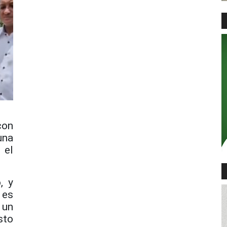
con
una
 el
, y
 es
 un
sto