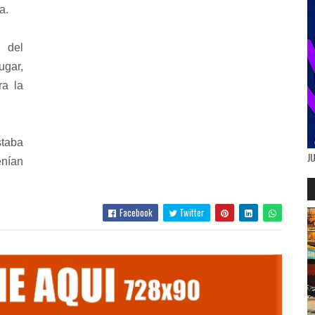
a.
 del
ugar,
ra la
staba
J
nían
Facebook
Twitter