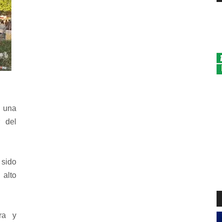
s una
 del
 sido
alto
era y