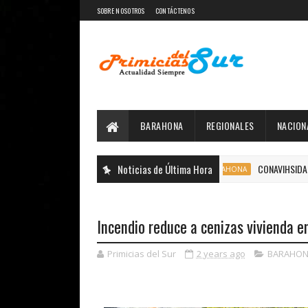
SOBRE NOSOTROS
CONTÁCTENOS
BARAHONA
REGIONALES
NACION
Noticias de Última Hora
CONAVIHSIDA, Servicio 
BARAHONA
Incendio reduce a cenizas vivienda 
Primicias del Sur
2 years ago
BARAHON