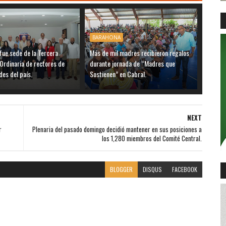
BARAHONA
ue sede de la Tercera
Más de mil madres recibieron regalos
Ordinaria de rectores de
durante jornada de “Madres que
des del país.
Sostienen” en Cabral.
NEXT
r
Plenaria del pasado domingo decidió mantener en sus posiciones a
los 1,280 miembros del Comité Central.
BLOGGER
DISQUS
FACEBOOK