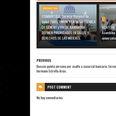
BARAHONA
CONAVIHSIDA, Servicio Nacional de
.
Salud (SNS), UNFPA Y LA MESA TÉCNICA
DE GÉNERO y VIH DE BARAHONA
UCATEBA f
DEFINEN PRIORIDADES EN SALUD Y
Asamblea 
DERECHOS DE LAS MUJERES.
universida
PREVIOUS
Buscan quinta persona por asalto a sucursal bancaria; terce
hermano Estrella Arias.
POST
COMMENT
No hay comentarios.