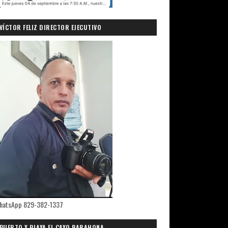
VÍCTOR FELIZ DIRECTOR EJECUTIVO
PRIMICIASDELSUR.COM
hatsApp 829-382-1337
PUERTO Y PLAYA EL CAYO,BARAHONA.