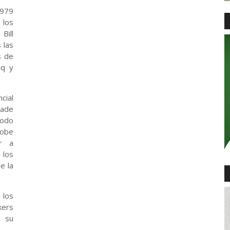
1979
 los
Bill
 las
s de
aq y
cial
lade
todo
obe
er a
 los
e la
 los
kers
o su