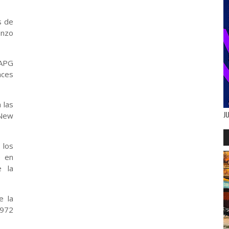
s de
enzo
7APG
nces
 las
J
 New
 los
e en
e la
e la
1972