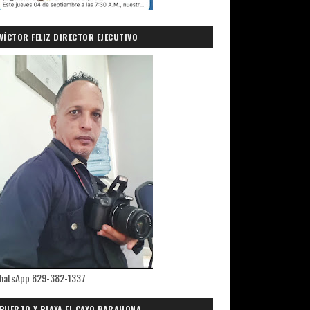
VÍCTOR FELIZ DIRECTOR EJECUTIVO
PRIMICIASDELSUR.COM
hatsApp 829-382-1337
PUERTO Y PLAYA EL CAYO,BARAHONA.