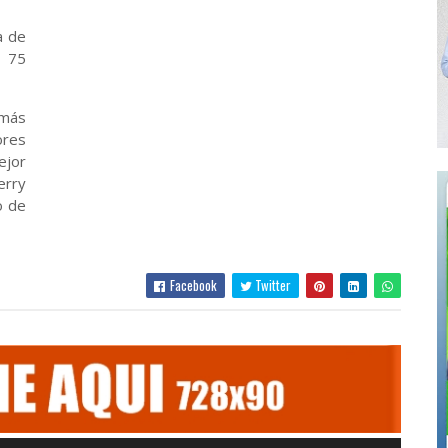
a de
 75
 más
ores
ejor
erry
o de
Facebook
Twitter