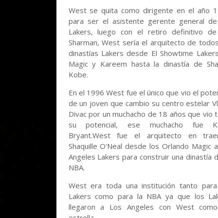
West se quita como dirigente en el año 
para ser el asistente gerente general de
Lakers, luego con el retiro definitivo de 
Sharman, West sería el arquitecto de todos
dinastías Lakers desde El Showtime Laker
Magic y Kareem hasta la dinastía de Sh
Kobe.
En el 1996 West fue el único que vio el poten
de un joven que cambio su centro estelar V
Divac por un muchacho de 18 años que vio 
su potencial, ese muchacho fue K
Bryant.West fue el arquitecto en tra
Shaquille O'Neal desde los Orlando Magic a
Angeles Lakers para construir una dinastía d
NBA.
West era toda una institución tanto para
Lakers como para la NBA ya que los La
llegaron a Los Angeles con West com
estrella.