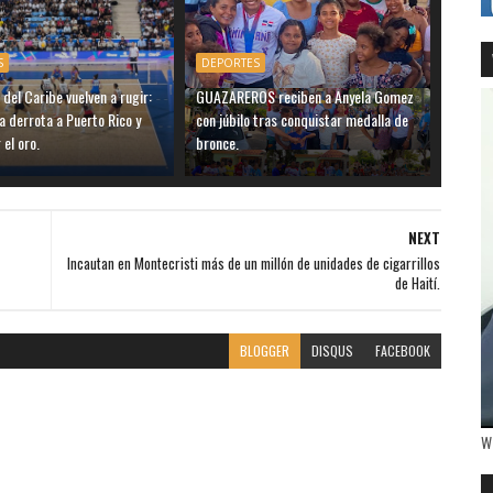
S
DEPORTES
 del Caribe vuelven a rugir:
GUAZAREROS reciben a Anyela Gomez
 derrota a Puerto Rico y
con júbilo tras conquistar medalla de
 el oro.
bronce.
NEXT
Incautan en Montecristi más de un millón de unidades de cigarrillos
de Haití.
BLOGGER
DISQUS
FACEBOOK
W