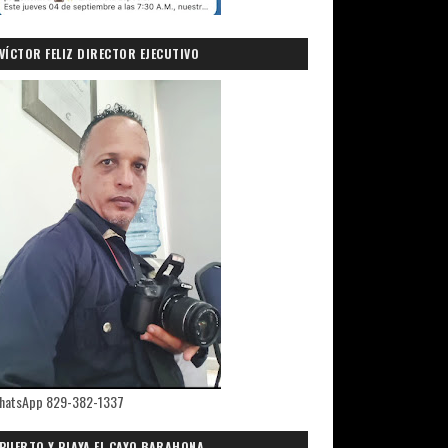
VÍCTOR FELIZ DIRECTOR EJECUTIVO
PRIMICIASDELSUR.COM
hatsApp 829-382-1337
PUERTO Y PLAYA EL CAYO,BARAHONA.