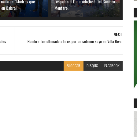
ornada de “Madres que
respaldo al Diputado José Del Carmen
 en Cabral.
Montero.
NEXT
ales
Hombre fue ultimado a tiros por un sobrino suyo en Villa Riva.
BLOGGER
DISQUS
FACEBOOK