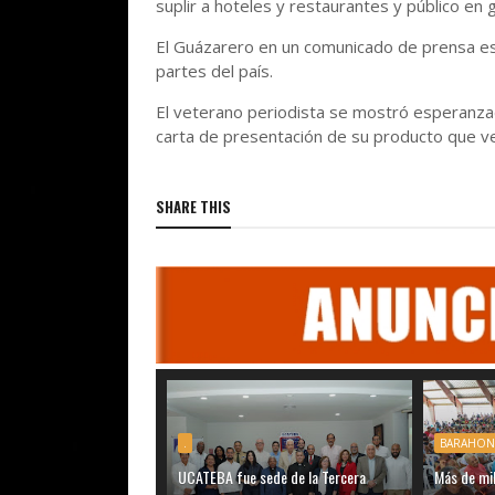
suplir a hoteles y restaurantes y público en 
El Guázarero en un comunicado de prensa est
partes del país.
El veterano periodista se mostró esperanzad
carta de presentación de su producto que v
SHARE THIS
.
BARAHON
UCATEBA fue sede de la Tercera
Más de mil