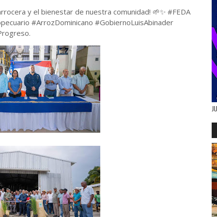
 arrocera y el bienestar de nuestra comunidad! 🌱✨ #FEDA
opecuario #ArrozDominicano #GobiernoLuisAbinader
Progreso.
J