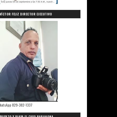
VÍCTOR FELIZ DIRECTOR EJECUTIVO
PRIMICIASDELSUR.COM
hatsApp 829-382-1337
PUERTO Y PLAYA EL CAYO,BARAHONA.