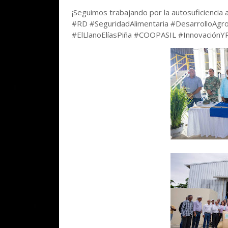
¡Seguimos trabajando por la autosuficiencia
#RD #SeguridadAlimentaria #DesarrolloAgr
#ElLlanoElíasPiña #COOPASIL #InnovaciónY