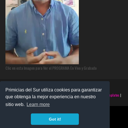
Clic en esta Imagen para Ver el PROGRAMA En Vivo y Grabado
Primicias del Sur utiliza cookies para garantizar
©2025 PRIMICIAS DEL SUR | Derechos Reservados | Creado con
SoraTemplates
|
que obtenga la mejor experiencia en nuestro
Realizado por
SANTO MONTERO
sitio web.
Learn more
Got it!