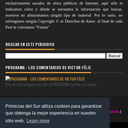
exclusivamente sacados de sitios públicos de Internet, aquí sólo te
indicamos cómo y dónde se encuentra la información que buscas,
nosotros no almacenamos ningún tipo de material. Por lo tanto, no
infringimos ningún Copyright © ni Derechos de Autor. al final de cada
Post le colocamos “Fuente”
BUSCAR EN ESTE PERIODICO
PROGRAMA - LOS COMENTARIOS DE VICTOR FÉLIZ
Clic en esta Imagen para Ver el PROGRAMA En Vivo y Grabado
Primicias del Sur utiliza cookies para garantizar
©2025 PRIMICIAS DEL SUR | Derechos Reservados | Creado con
SoraTemplates
|
que obtenga la mejor experiencia en nuestro
Realizado por
SANTO MONTERO
sitio web.
Learn more