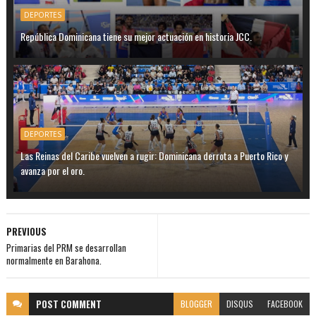
DEPORTES
República Dominicana tiene su mejor actuación en historia JCC.
DEPORTES
Las Reinas del Caribe vuelven a rugir: Dominicana derrota a Puerto Rico y
avanza por el oro.
PREVIOUS
Primarias del PRM se desarrollan
normalmente en Barahona.
POST
COMMENT
BLOGGER
DISQUS
FACEBOOK