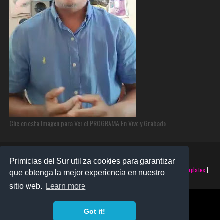
Clic en esta Imagen para Ver el PROGRAMA En Vivo y Grabado
Primicias del Sur utiliza cookies para garantizar
©2025 PRIMICIAS DEL SUR | Derechos Reservados | Creado con
SoraTemplates
|
que obtenga la mejor experiencia en nuestro
Realizado por
SANTO MONTERO
sitio web.
Learn more
Got it!