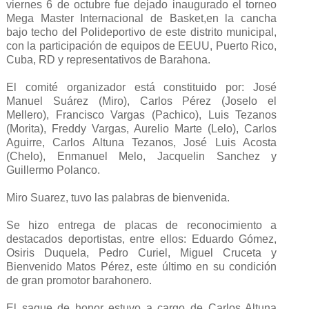
viernes 6 de octubre fue dejado inaugurado el torneo
Mega Master Internacional de Basket,en la cancha
bajo techo del Polideportivo de este distrito municipal,
con la participación de equipos de EEUU, Puerto Rico,
Cuba, RD y representativos de Barahona.
El comité organizador está constituido por: José
Manuel Suárez (Miro), Carlos Pérez (Joselo el
Mellero), Francisco Vargas (Pachico), Luis Tezanos
(Morita), Freddy Vargas, Aurelio Marte (Lelo), Carlos
Aguirre, Carlos Altuna Tezanos, José Luis Acosta
(Chelo), Enmanuel Melo, Jacquelin Sanchez y
Guillermo Polanco.
Miro Suarez, tuvo las palabras de bienvenida.
Se hizo entrega de placas de reconocimiento a
destacados deportistas, entre ellos: Eduardo Gómez,
Osiris Duquela, Pedro Curiel, Miguel Cruceta y
Bienvenido Matos Pérez, este último en su condición
de gran promotor barahonero.
El saque de honor estuvo a cargo de Carlos Altuna