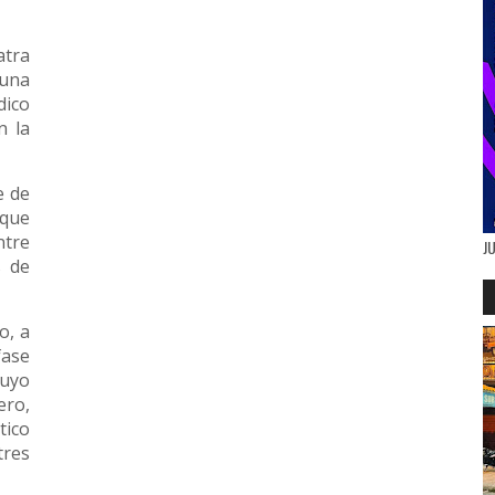
atra
una
ico
n la
e de
 que
ntre
J
s de
o, a
fase
uyo
ro,
tico
res