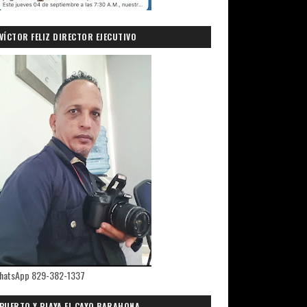
VÍCTOR FELIZ DIRECTOR EJECUTIVO
PRIMICIASDELSUR.COM
hatsApp 829-382-1337
PUERTO Y PLAYA EL CAYO,BARAHONA.