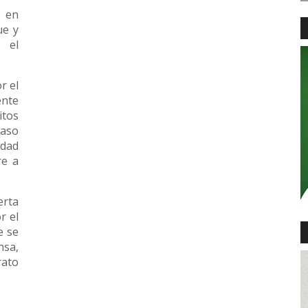
e en
ue y
 el
r el
ente
tos
aso
idad
re a
erta
r el
e se
nsa,
rato