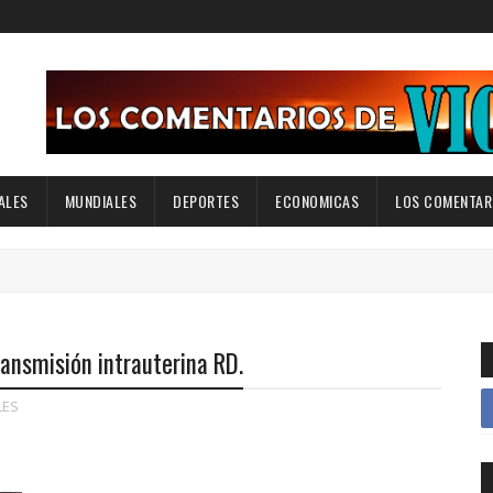
ALES
MUNDIALES
DEPORTES
ECONOMICAS
LOS COMENTARI
ansmisión intrauterina RD.
LES