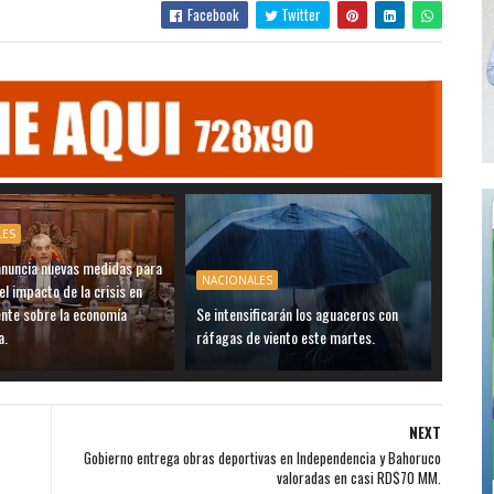
Facebook
Twitter
LES
anuncia nuevas medidas para
NACIONALES
el impacto de la crisis en
ente sobre la economía
Se intensificarán los aguaceros con
a.
ráfagas de viento este martes.
NEXT
Gobierno entrega obras deportivas en Independencia y Bahoruco
valoradas en casi RD$70 MM.