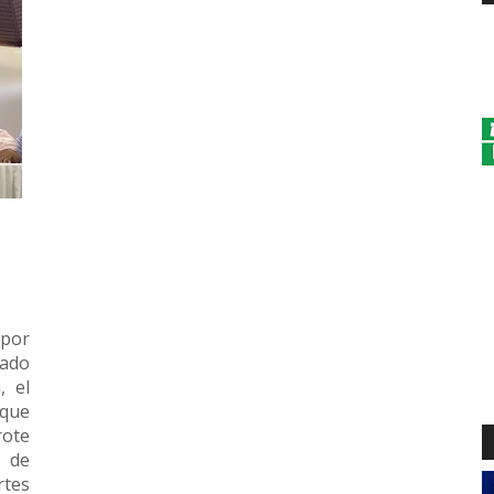
por
mado
, el
que
ote
s de
tes