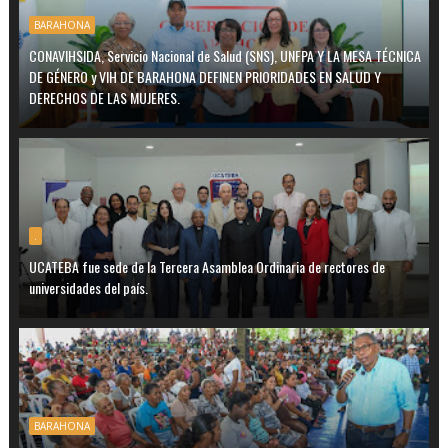
BARAHONA
CONAVIHSIDA, Servicio Nacional de Salud (SNS), UNFPA Y LA MESA TÉCNICA
DE GÉNERO y VIH DE BARAHONA DEFINEN PRIORIDADES EN SALUD Y
DERECHOS DE LAS MUJERES.
.
UCATEBA fue sede de la Tercera Asamblea Ordinaria de rectores de
universidades del país.
BARAHONA