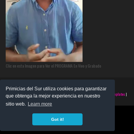
Clic en esta Imagen para Ver el PROGRAMA En Vivo y Grabado
Primicias del Sur utiliza cookies para garantizar
©2025 PRIMICIAS DEL SUR | Derechos Reservados | Creado con
SoraTemplates
|
que obtenga la mejor experiencia en nuestro
Realizado por
SANTO MONTERO
sitio web.
Learn more
Got it!