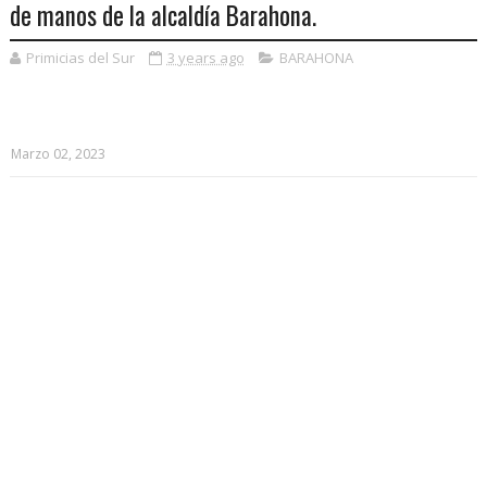
de manos de la alcaldía Barahona.
Primicias del Sur
3 years ago
BARAHONA
Marzo 02, 2023