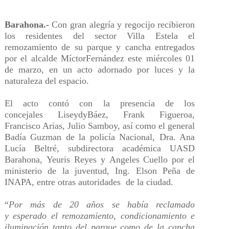
Barahona.-
Con gran alegría y regocijo recibieron
los residentes del sector Villa Estela el
remozamiento de su parque y cancha entregados
por el alcalde
Míctor
Fernández este miércoles 01
de marzo, en un acto adornado por luces y la
naturaleza del espacio.
El acto contó con la presencia de los
concejales
Liseydy
Báez, Frank Figueroa,
Francisco Arias, Julio
Samboy
,
así como
el general
Badía
Guzman
de la policía Nacional, Dra. Ana
Lucía
Beltré
, subdirectora académica UASD
Barahona,
Yeuris
Reyes y
Angeles
Cuello por el
ministerio de la juventud, Ing. Elson Peña de
INAPA, entre otras autoridades de la ciudad.
“
Por más de 20 años se había
reclamado
y
esperado el remozamiento, condicionamiento e
iluminación tanto del parque como de la cancha