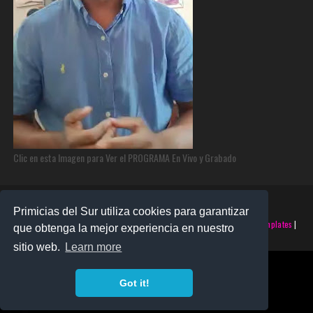
Clic en esta Imagen para Ver el PROGRAMA En Vivo y Grabado
Primicias del Sur utiliza cookies para garantizar
©2025 PRIMICIAS DEL SUR | Derechos Reservados | Creado con
SoraTemplates
|
que obtenga la mejor experiencia en nuestro
Realizado por
SANTO MONTERO
sitio web.
Learn more
Got it!