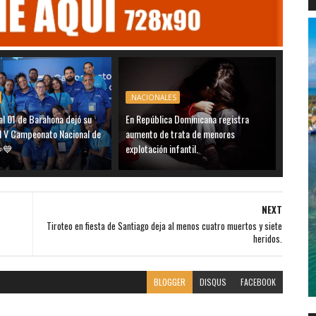
.NACIONALES
al 01 de Barahona dejó su
En República Dominicana registra
el V Campeonato Nacional de
aumento de trata de menores
️💙
explotación infantil.
NEXT
Tiroteo en fiesta de Santiago deja al menos cuatro muertos y siete
heridos.
BLOGGER
DISQUS
FACEBOOK