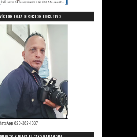
VÍCTOR FELIZ DIRECTOR EJECUTIVO
PRIMICIASDELSUR.COM
hatsApp 829-382-1337
PUERTO Y PLAYA EL CAYO,BARAHONA.